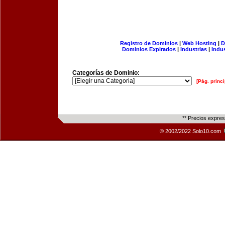
Registro de Dominios
|
Web Hosting
|
D
Dominios Expirados
|
Industrias
|
Indu
Categorías de Dominio:
[Pág. princi
** Precios expre
© 2002/2022 Solo10.com