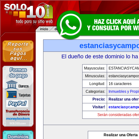
estanciasycamp
El dueño de este dominio lo ha
Mayusculas:
ESTANCIASYCA
Minusculas:
estanciasycampo
Longitud:
16 caracteres
Categorias:
Inmuebles y Prop
Precio:
Realizar una ofer
Visitar!
estanciasycamp
Serán consideradas ofer
Realizar una Oferta