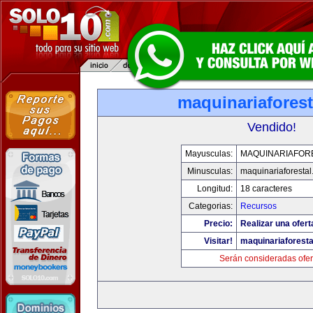
maquinariafores
Vendido!
Mayusculas:
MAQUINARIAFOR
Minusculas:
maquinariaforesta
Longitud:
18 caracteres
Categorias:
Recursos
Precio:
Realizar una ofert
Visitar!
maquinariaforest
Serán consideradas ofer