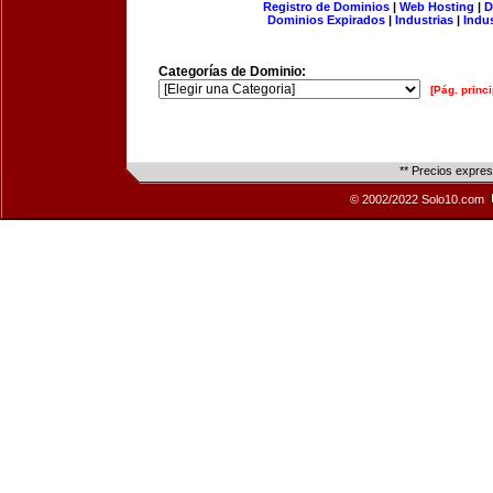
Registro de Dominios
|
Web Hosting
|
D
Dominios Expirados
|
Industrias
|
Indu
Categorías de Dominio:
[Pág. princi
** Precios expre
© 2002/2022 Solo10.com