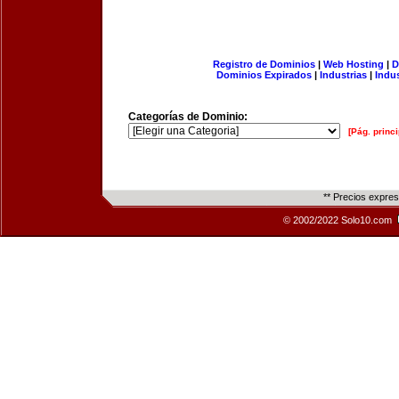
Registro de Dominios
|
Web Hosting
|
D
Dominios Expirados
|
Industrias
|
Indu
Categorías de Dominio:
[Pág. princi
** Precios expre
© 2002/2022 Solo10.com