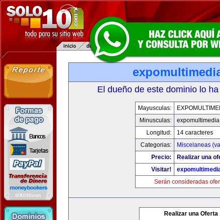
expomultimedi
El dueño de este dominio lo ha
Mayusculas:
EXPOMULTIME
Minusculas:
expomultimedia
Longitud:
14 caracteres
Categorias:
Miscelaneas (va
Precio:
Realizar una of
Visitar!
expomultimedi
Serán consideradas ofer
Realizar una Oferta