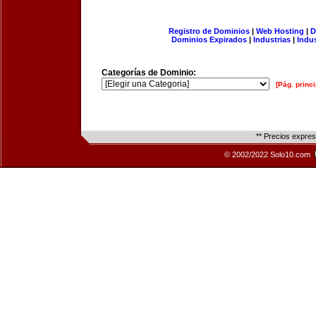
Registro de Dominios
|
Web Hosting
|
D
Dominios Expirados
|
Industrias
|
Indu
Categorías de Dominio:
[Pág. princi
** Precios expre
© 2002/2022 Solo10.com