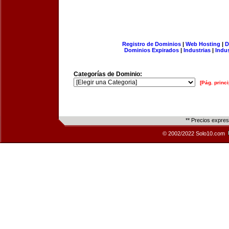
Registro de Dominios
|
Web Hosting
|
D
Dominios Expirados
|
Industrias
|
Indu
Categorías de Dominio:
[Pág. princi
** Precios expre
© 2002/2022 Solo10.com