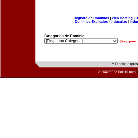
Registro de Dominios
|
Web Hosting
|
D
Dominios Expirados
|
Industrias
|
Indu
Categorías de Dominio:
[Pág. princi
** Precios expre
© 2002/2022 Solo10.com