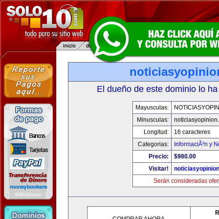
noticiasyopini
El dueño de este dominio lo ha
Mayusculas:
NOTICIASYOPI
Minusculas:
noticiasyopinion
Longitud:
16 caracteres
Categorias:
InformaciÃ³n y N
Precio:
$980.00
Visitar!
noticiasyopinio
Serán consideradas ofer
R