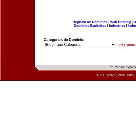
Registro de Dominios
|
Web Hosting
|
D
Dominios Expirados
|
Industrias
|
Indu
Categorías de Dominio:
[Pág. princi
** Precios expre
© 2002/2022 Solo10.com