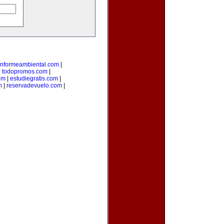
informeambiental.com
|
|
todopromos.com
|
om
|
estudiegratis.com
|
m
|
reservadevuelo.com
|