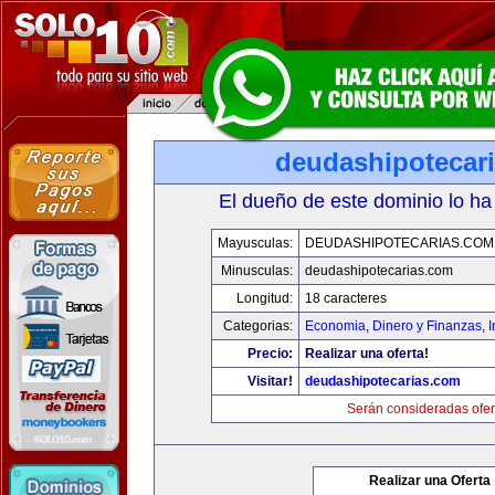
deudashipotecar
El dueño de este dominio lo ha
Mayusculas:
DEUDASHIPOTECARIAS.COM
Minusculas:
deudashipotecarias.com
Longitud:
18 caracteres
Categorias:
Economia, Dinero y Finanzas
,
Precio:
Realizar una oferta!
Visitar!
deudashipotecarias.com
Serán consideradas ofer
Realizar una Oferta