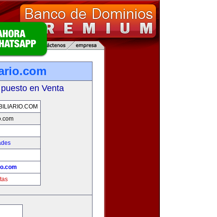
iario.com
 puesto en Venta
ILIARIO.COM
io.com
ades
io.com
tas