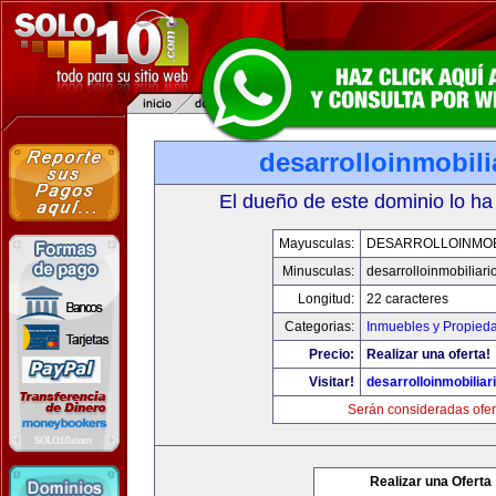
desarrolloinmobil
El dueño de este dominio lo ha
Mayusculas:
DESARROLLOINMOB
Minusculas:
desarrolloinmobiliar
Longitud:
22 caracteres
Categorias:
Inmuebles y Propied
Precio:
Realizar una oferta!
Visitar!
desarrolloinmobiliar
Serán consideradas ofer
Realizar una Oferta