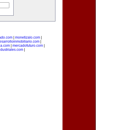
ado.com
|
monetizalo.com
|
esarrolloinmobiliario.com
|
ia.com
|
mercadofuturo.com
|
dustriales.com
|