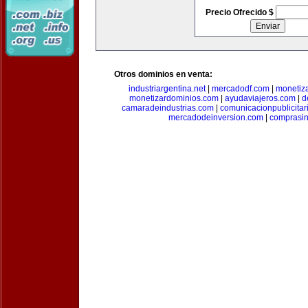
Precio Ofrecido $
Otros dominios en venta:
industriargentina.net
|
mercadodf.com
|
monetiz
monetizardominios.com
|
ayudaviajeros.com
|
d
camaradeindustrias.com
|
comunicacionpublicitar
mercadodeinversion.com
|
comprasin