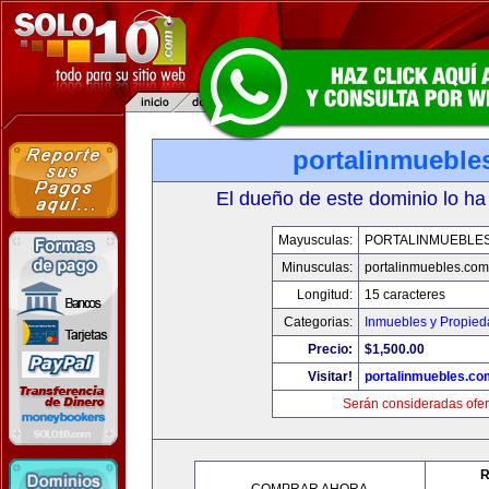
portalinmueble
El dueño de este dominio lo ha
Mayusculas:
PORTALINMUEBLE
Minusculas:
portalinmuebles.com
Longitud:
15 caracteres
Categorias:
Inmuebles y Propie
Precio:
$1,500.00
Visitar!
portalinmuebles.co
Serán consideradas ofer
R