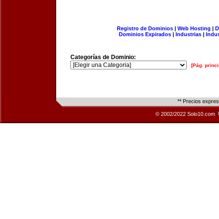
Registro de Dominios
|
Web Hosting
|
D
Dominios Expirados
|
Industrias
|
Indu
Categorías de Dominio:
[Pág. princi
** Precios expre
© 2002/2022 Solo10.com