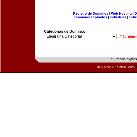
Registro de Dominios
|
Web Hosting
|
D
Dominios Expirados
|
Industrias
|
Indu
Categorías de Dominio:
[Pág. princi
** Precios expre
© 2002/2022 Solo10.com