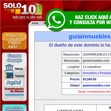
guiainmueble
El dueño de este dominio lo ha
Mayusculas:
GUIAINMUEBLES.
Minusculas:
guiainmuebles.com
Longitud:
13 caracteres
Categorias:
Inmuebles y Propie
Precio:
$5,500.00
Visitar!
guiainmuebles.com
Serán consideradas ofer
R